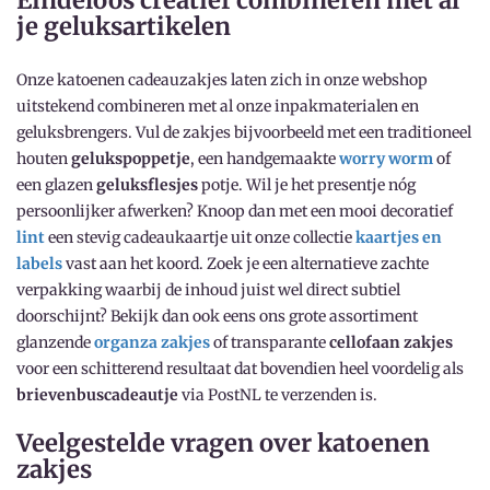
Eindeloos creatief combineren met al
je geluksartikelen
Onze katoenen cadeauzakjes laten zich in onze webshop
uitstekend combineren met al onze inpakmaterialen en
geluksbrengers. Vul de zakjes bijvoorbeeld met een traditioneel
houten
gelukspoppetje
, een handgemaakte
worry worm
of
een glazen
geluksflesjes
potje. Wil je het presentje nóg
persoonlijker afwerken? Knoop dan met een mooi decoratief
lint
een stevig cadeaukaartje uit onze collectie
kaartjes en
labels
vast aan het koord. Zoek je een alternatieve zachte
verpakking waarbij de inhoud juist wel direct subtiel
doorschijnt? Bekijk dan ook eens ons grote assortiment
glanzende
organza zakjes
of transparante
cellofaan zakjes
voor een schitterend resultaat dat bovendien heel voordelig als
brievenbuscadeautje
via PostNL te verzenden is.
Veelgestelde vragen over katoenen
zakjes